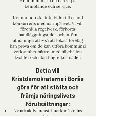
Kommunen ska bli bättre på
bemötande och service.
Kommunen ska inte bidra till osund
konkurrens med näringslivet. Vi vill
förenkla regelverk, förkorta
handläggningstider och införa
utmaningsrätt – så att lokala företag
kan pröva om de kan utföra kommunal
verksamhet bättre, med bibehållen
kvalitet och utan högre kostnader.
Detta vill
Kristdemokraterna i Borås
göra för att stötta och
främja näringslivets
förutsättningar:
Ny attraktiv industrimark måste tas
fram
Vi vill förenkla regelverk och förkorta
handläggningstider
Lokala företag ska genom